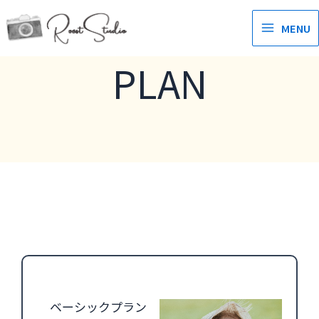
内
Main
容
MENU
Menu
を
ス
PLAN
キ
ッ
プ
ベーシックプラン​